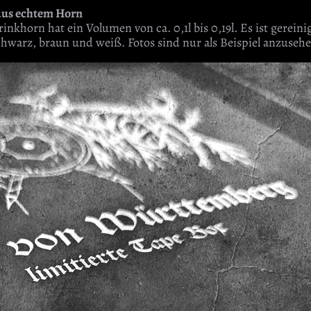
 aus echtem Horn
rinkhorn hat ein Volumen von ca. 0,1l bis 0,19l. Es ist gereini
chwarz, braun und weiß. Fotos sind nur als Beispiel anzusehe